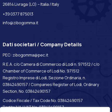
26814 Livraga (LO) – Italia / Italy
+39 0377 875013
info@zibogomma.it
Dati societari / Company Details
PEC:
zibogomma@pec.it
R.E.A. c/o Camera di Commercio di Lodi n. 971512 / c/o
Chamber of Commerce of Lodi No. 971512
Registro Imprese di Lodi, Sezione Ordinaria, n.
03842490157 / Companies Register of Lodi, Ordinary
Section, No. 03842490157
Codice Fiscale / Tax Code No. 03842490157
Partita IVA / VAT No. 03842490157